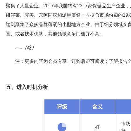
聚集了大量企业。2017年我国约有2317家保健品生产企
纽崔莱、完美、东阿阿胶和汤臣倍健，占据总市场份额的19.8
端则聚集了众多品牌薄弱的小型地方企业。由于细分领域众
置、或者技术优势，其他领域竞争门槛并不高。
......（略）
注：更多内容为会员专享，订购后即可阅读；了解报告
五、进入时机分析
评级
含义
市场
好
好