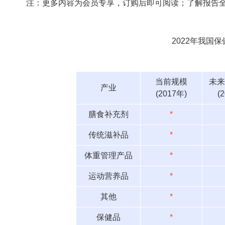
注：更多内容为会员专享，订购后即可阅读；了解报告
2022年我国
当前规模
未来
产业
(2017年)
(
膳食补充剂
*
传统滋补品
*
体重管理产品
*
运动营养品
*
其他
*
保健品
*