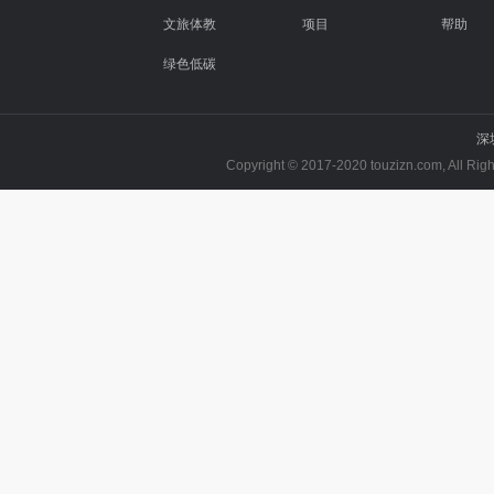
文旅体教
项目
帮助
绿色低碳
深
Copyright © 2017-2020 touzizn.com, All R