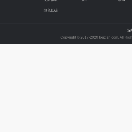
绿色低碳
深
Copyright © 2017-2020 touzizn.com, All R