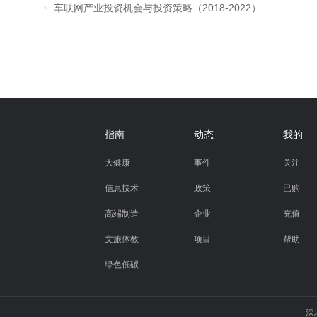
车联网产业投资机会与投资策略（2018-2022）
指南
动态
我的
大健康
事件
关注
信息技术
政策
已购
高端制造
企业
充值
文旅体教
项目
帮助
绿色低碳
深