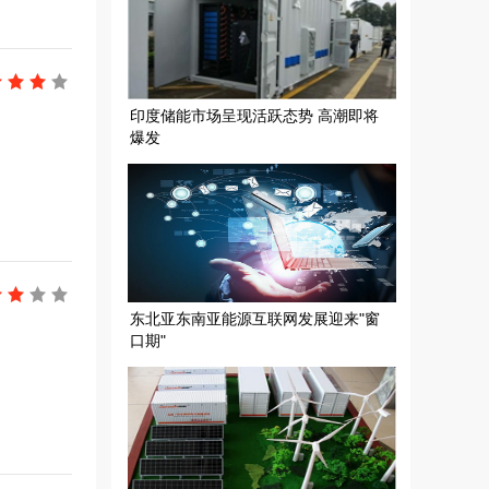
印度储能市场呈现活跃态势 高潮即将
爆发
东北亚东南亚能源互联网发展迎来"窗
口期"