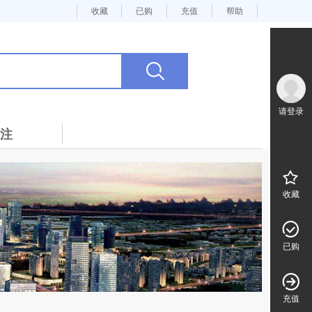
收藏
已购
充值
帮助
请登录
注
收藏
已购
充值