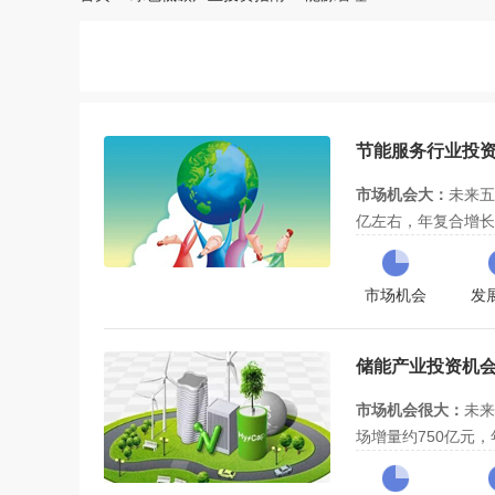
节能服务行业投资机
市场机会大：
未来五
亿左右，年复合增长
全面细化的政策和不
动力：
我国能源刚性
市场机会
发
节能服务行业需求迫
行业进入壁垒不高：
循环低碳发展也迫在
政策壁垒较低。
划》《“十三五”节
行业处于成长期初期
储能产业投资机会与
台以及税收优惠等政
示范推广阶段，进入
展。先进节能技术的
综合评估
，投资价值
市场机会很大：
未来
能服务进一步打开市
场增量约750亿元
键技术有待突破阶段
指导性政策出台、技
主要驱动力：
储能综