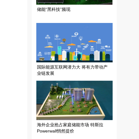
储能“黑科技”频现
国际能源互联网潜力大 将有力带动产
业链发展
海外企业抢占家庭储能市场 特斯拉
Powerwall悄然提价