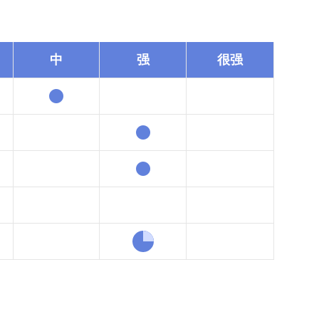
中
强
很强