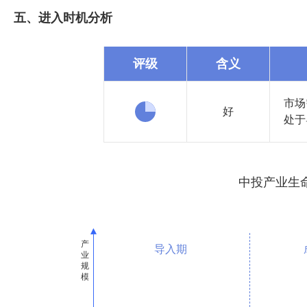
五、进入时机分析
评级
含义
市场
好
处于
中投产业生
导入期