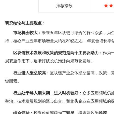
推荐指数
研究结论与主要观点：
市场机会较大：
未来五年区块链可结合的行业众多，为
待，核心产业五年市场增量大约在80亿左右，年复合增长率达4
区块链技术发展和政策的规范是两个主要驱动力：
作为
展双重作用下，逐渐打破投机泡沫向规范化发展。
行业进入壁垒较高：
区块链产业总体壁垒偏高，政策、
键因素。
行业处于导入期末期，进入时机较好：
众多应用领域仍
整治、技术发展规划的逐步出台、和龙头企业在应用领域的探
综合评估：
投资价值评级为
三颗星
，投资建议为
推荐
。