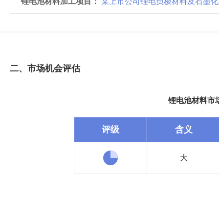
锂电池材料加工项目：
某上市公司锂电负极材料及石墨化
二、市场机会评估
锂电池材料市
评级
含义
大