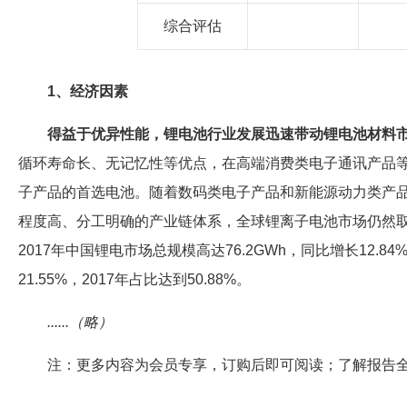
综合评估
1、经济因素
得益于优异性能，锂电池行业发展迅速带动锂电池材料
循环寿命长、无记忆性等优点，在高端消费类电子通讯产品
子产品的首选电池。随着数码类电子产品和新能源动力类产
程度高、分工明确的产业链体系，全球锂离子电池市场仍然
2017年中国锂电市场总规模高达76.2GWh，同比增长12.8
21.55%，2017年占比达到50.88%。
......（略）
注：更多内容为会员专享，订购后即可阅读；了解报告