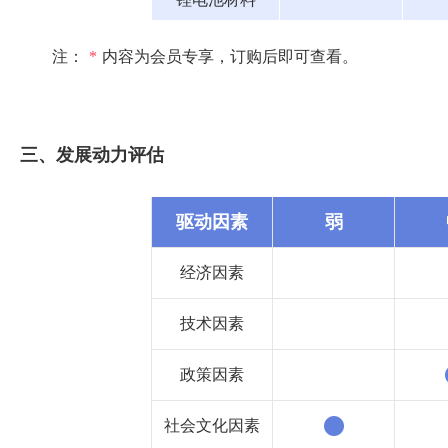
注：
*
内容为会员专享，订购后即可查看。
三、发展动力评估
驱动因素
弱
经济因素
技术因素
政策因素
社会文化因素