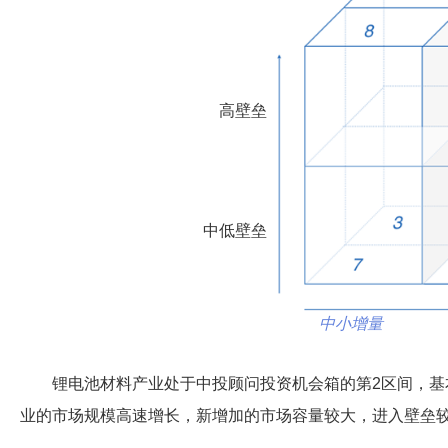
高壁垒
中低壁垒
中小增量
锂电池材料产业处于中投顾问投资机会箱的第2区间，基本
业的市场规模高速增长，新增加的市场容量较大，进入壁垒