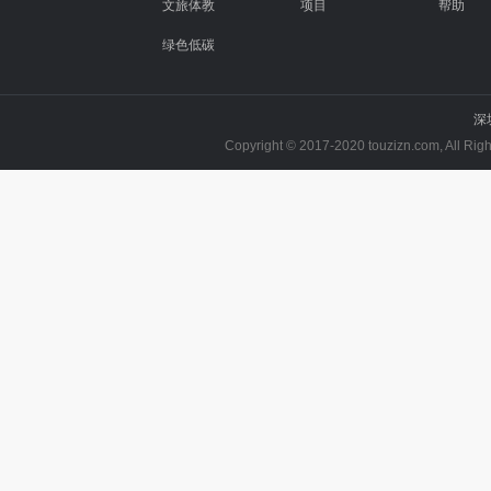
文旅体教
项目
帮助
绿色低碳
深
Copyright © 2017-2020 touzizn.com, All R