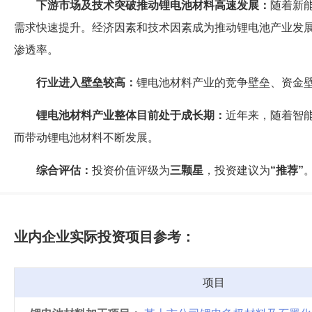
下游市场及技术突破推动锂电池材料高速发展：
随着新
需求快速提升。经济因素和技术因素成为推动锂电池产业发
渗透率。
行业进入壁垒较高：
锂电池材料产业的竞争壁垒、资金
锂电池材料产业整体目前处于成长期：
近年来，随着智
而带动锂电池材料不断发展。
综合评估：
投资价值评级为
三颗星
，投资建议为
“推荐”
业内企业实际投资项目参考：
项目