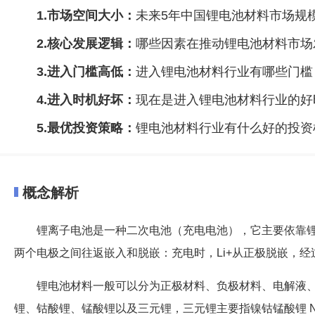
1.市场空间大小：
未来5年中国锂电池材料市场规
2.核心发展逻辑：
哪些因素在推动锂电池材料市场
3.进入门槛高低：
进入锂电池材料行业有哪些门槛
4.进入时机好坏：
现在是进入锂电池材料行业的好
5.最优投资策略：
锂电池材料行业有什么好的投资
概念解析
锂离子电池是一种二次电池（充电电池），它主要依靠锂
两个电极之间往返嵌入和脱嵌：充电时，Li+从正极脱嵌，
锂电池材料一般可以分为正极材料、负极材料、电解液
锂、钴酸锂、锰酸锂以及三元锂，三元锂主要指镍钴锰酸锂 