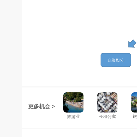
更多机会 >
旅游业
长租公寓
旅