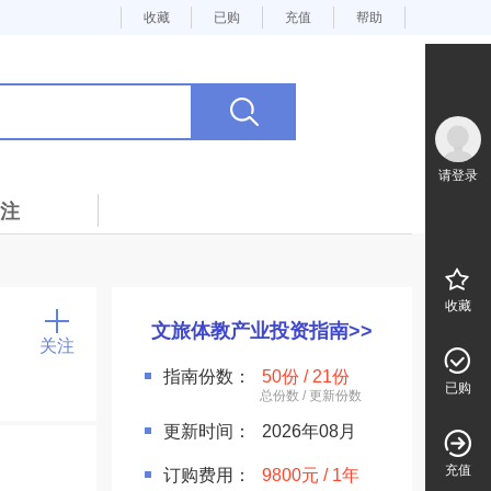
收藏
已购
充值
帮助
请登录
注
收藏
文旅体教产业投资指南>>
关注
指南份数：
50份 / 21份
已购
更新时间：
2026年08月
充值
订购费用：
9800元 / 1年