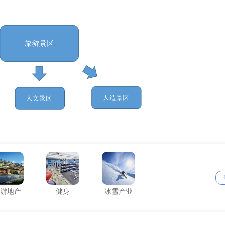
游地产
健身
冰雪产业