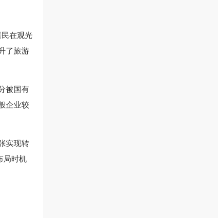
居民在观光
升了旅游
分被国有
般企业较
张实现转
布局时机