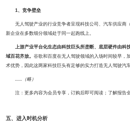
1、竞争壁垒
无人驾驶产业的行业竞争者呈现科技公司、汽车供应商（Ti
新企业在多数细分领域处于同一起跑线上。
上游产业平台化生态由科技巨头所垄断、底层硬件由科
域百花齐放。
谷歌和百度在无人驾驶领域的入场时间较早，
术优势，因此这两家科技巨头有足够的实力打造无人驾驶汽
......（略）
注：更多内容为会员专享，订购后即可阅读；了解报告
五、进入时机分析