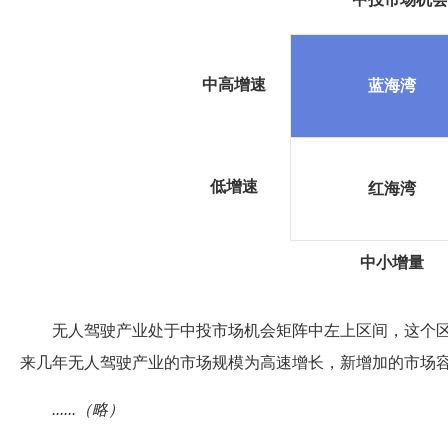
中高增速
蓝海湾
低增速
红海湾
中小增量
无人驾驶产业处于中投市场机会矩阵中左上区间，这个区
来几年无人驾驶产业的市场规模为高速增长，新增加的市场
......（略）