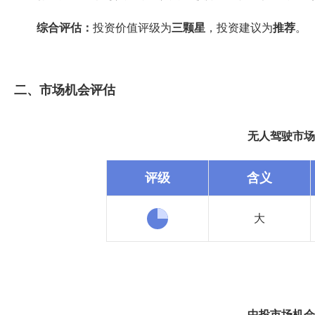
综合评估：
投资价值评级为
三颗星
，投资建议为
推荐
。
二、市场机会评估
无人驾驶市场
评级
含义
大
中投市场机会