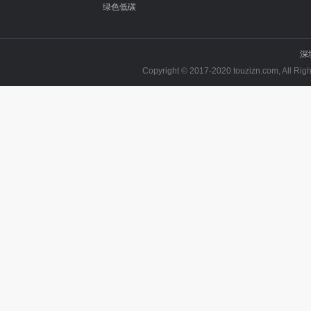
绿色低碳
深
Copyright © 2017-2020 touzizn.com, All R