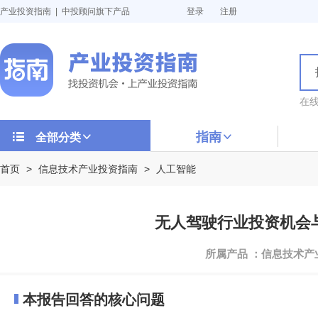
产业投资指南 | 中投顾问旗下产品
登录
注册
在
指南
全部分类
首页
>
信息技术产业投资指南
>
人工智能
无人驾驶行业投资机会与投
所属产品 ：信息技术
本报告回答的核心问题