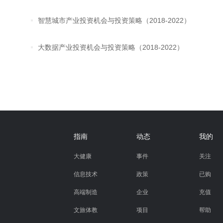
智慧城市产业投资机会与投资策略（2018-2022）
大数据产业投资机会与投资策略（2018-2022）
指南
动态
我的
大健康
事件
关注
信息技术
政策
已购
高端制造
企业
充值
文旅体教
项目
帮助