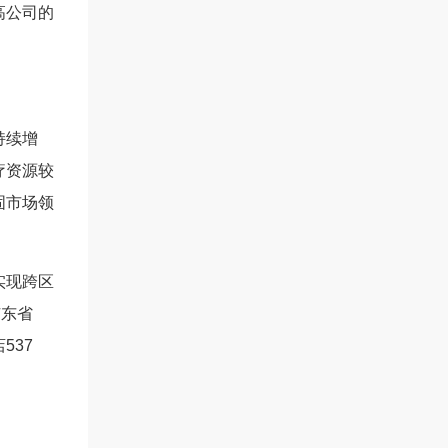
高公司的
持续增
疗资源较
固市场领
实现跨区
广东省
537