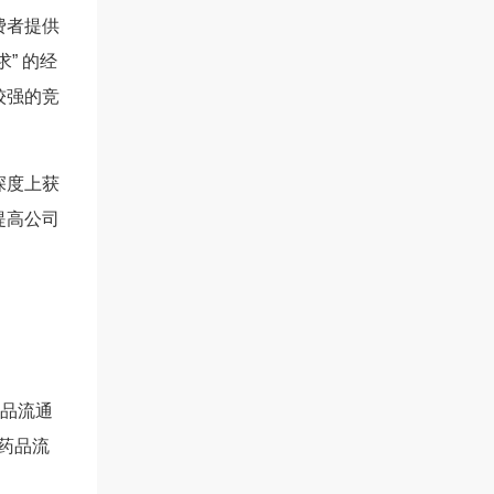
费者提供
” 的经
较强的竞
深度上获
提高公司
品流通
善药品流